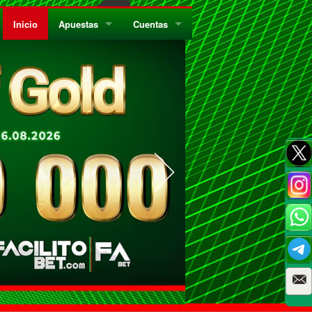
Inicio
Apuestas
Cuentas
¿Quiénes Somos?
Registrate
¿Qué es el Sistema Parley?
Recarga
Privacidad
Retira
Códigos de Conducta
Preguntas Frecuentes
Como Jugar Bingo
Reglas Generales