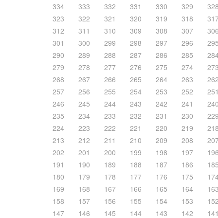
334
333
332
331
330
329
32
323
322
321
320
319
318
31
312
311
310
309
308
307
30
301
300
299
298
297
296
29
290
289
288
287
286
285
28
279
278
277
276
275
274
27
268
267
266
265
264
263
26
257
256
255
254
253
252
25
246
245
244
243
242
241
24
235
234
233
232
231
230
22
224
223
222
221
220
219
21
213
212
211
210
209
208
20
202
201
200
199
198
197
19
191
190
189
188
187
186
18
180
179
178
177
176
175
17
169
168
167
166
165
164
16
158
157
156
155
154
153
15
147
146
145
144
143
142
14