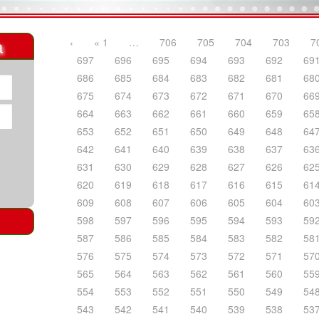
a
‹
« 1
…
706
705
704
703
7
697
696
695
694
693
692
69
686
685
684
683
682
681
68
675
674
673
672
671
670
66
664
663
662
661
660
659
65
653
652
651
650
649
648
64
642
641
640
639
638
637
63
631
630
629
628
627
626
62
620
619
618
617
616
615
61
609
608
607
606
605
604
60
598
597
596
595
594
593
59
587
586
585
584
583
582
58
576
575
574
573
572
571
57
565
564
563
562
561
560
55
554
553
552
551
550
549
54
543
542
541
540
539
538
53