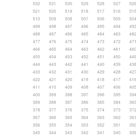
532
531
530
529
528
527
52
521
520
519
518
517
516
51
510
509
508
507
506
505
50
499
498
497
496
495
494
49
488
487
486
485
484
483
48
477
476
475
474
473
472
47
466
465
464
463
462
461
46
455
454
453
452
451
450
44
444
443
442
441
440
439
43
433
432
431
430
429
428
42
422
421
420
419
418
417
41
411
410
409
408
407
406
40
400
399
398
397
396
395
39
389
388
387
386
385
384
38
378
377
376
375
374
373
37
367
366
365
364
363
362
36
356
355
354
353
352
351
35
345
344
343
342
341
340
33