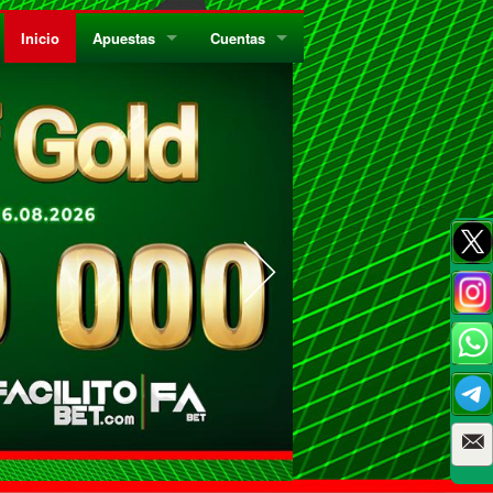
Inicio
Apuestas
Cuentas
¿Quiénes Somos?
Registrate
¿Qué es el Sistema Parley?
Recarga
Privacidad
Retira
Códigos de Conducta
Preguntas Frecuentes
Como Jugar Bingo
Reglas Generales