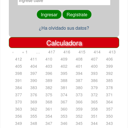
¿Ha olvidado sus datos?
Calculadora
‹
« 1
…
417
416
415
414
413
412
411
410
409
408
407
406
405
404
403
402
401
400
399
398
397
396
395
394
393
392
391
390
389
388
387
386
385
384
383
382
381
380
379
378
377
376
375
374
373
372
371
370
369
368
367
366
365
364
363
362
361
360
359
358
357
356
355
354
353
352
351
350
349
348
347
346
345
344
343