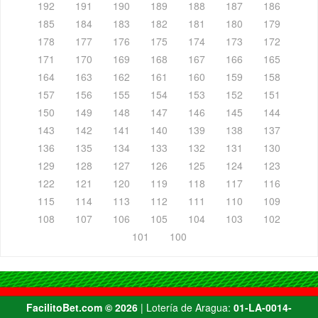
192
191
190
189
188
187
186
185
184
183
182
181
180
179
178
177
176
175
174
173
172
171
170
169
168
167
166
165
164
163
162
161
160
159
158
157
156
155
154
153
152
151
150
149
148
147
146
145
144
143
142
141
140
139
138
137
136
135
134
133
132
131
130
129
128
127
126
125
124
123
122
121
120
119
118
117
116
115
114
113
112
111
110
109
108
107
106
105
104
103
102
101
100
FacilitoBet.com ©️ 2026
| Lotería de Aragua:
01-LA-0014-