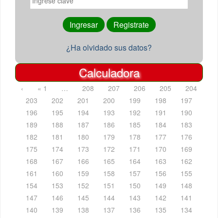
¿Ha olvidado sus datos?
Calculadora
‹
« 1
…
208
207
206
205
204
203
202
201
200
199
198
197
196
195
194
193
192
191
190
189
188
187
186
185
184
183
182
181
180
179
178
177
176
175
174
173
172
171
170
169
168
167
166
165
164
163
162
161
160
159
158
157
156
155
154
153
152
151
150
149
148
147
146
145
144
143
142
141
140
139
138
137
136
135
134