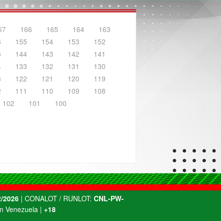
67
166
165
164
163
6
155
154
153
152
5
144
143
142
141
4
133
132
131
130
3
122
121
120
119
2
111
110
109
108
102
101
100
/2026
| CONALOT / RUNLOT:
CNL-PW-
n Venezuela |
+18