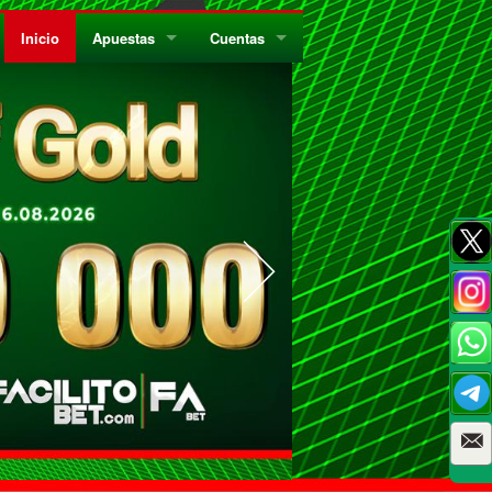
Inicio
Apuestas
Cuentas
¿Quiénes Somos?
Registrate
¿Qué es el Sistema Parley?
Recarga
Privacidad
Retira
Códigos de Conducta
Preguntas Frecuentes
Como Jugar Bingo
Reglas Generales