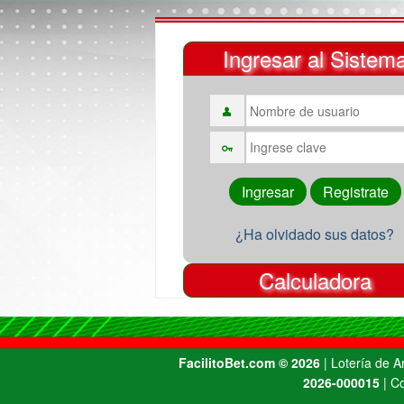
Ingresar al Sistem
¿Ha olvidado sus datos?
Calculadora
FacilitoBet.com ©️ 2026
| Lotería de 
2026-000015
| Co