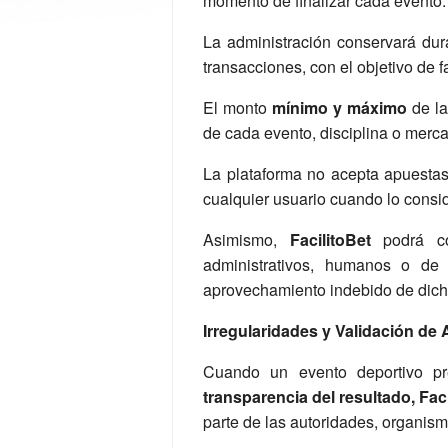
momento de finalizar cada evento.
La administración conservará du
transacciones, con el objetivo de f
El monto
mínimo y máximo
de la
de cada evento, disciplina o merc
La plataforma no acepta apuesta
cualquier usuario cuando lo consi
Asimismo,
FacilitoBet
podrá c
administrativos, humanos o de 
aprovechamiento indebido de dich
Irregularidades y Validación de
Cuando un evento deportivo p
transparencia del resultado, Fac
parte de las autoridades, organis