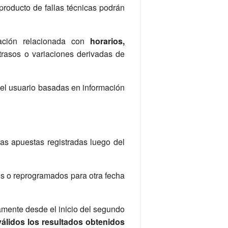
producto de fallas técnicas podrán
mación relacionada con
horarios,
trasos o variaciones derivadas de
 el usuario basadas en información
Las apuestas registradas luego del
s o reprogramados para otra fecha
camente desde el inicio del segundo
álidos los resultados obtenidos