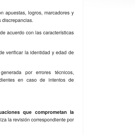
on apuestas, logros, marcadores y
es discrepancias.
 de acuerdo con las características
e verificar la identidad y edad de
enerada por errores técnicos,
ndientes en caso de intentos de
ituaciones que comprometan la
iza la revisión correspondiente por