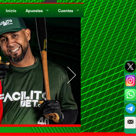
Inicio
Apuestas
Cuentas
¿Quiénes Somos?
Registrate
¿Qué es el Sistema Parley?
Recarga
Privacidad
Retira
Códigos de Conducta
Preguntas Frecuentes
Como Jugar Bingo
Reglas Generales