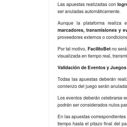
Las apuestas realizadas con
logr
ser anuladas automáticamente.
Aunque la plataforma realiza 
marcadores, transmisiones y e
proveedores externos o condicione
Por tal motivo,
FacilitoBet
no será
visualizada en tiempo real, transm
Validación de Eventos y Juegos
Todas las apuestas deberán real
comienzo del juego serán anulad
Los eventos deberán celebrarse e
podrán ser considerados nulos para
En las apuestas correspondientes
tiempo hasta el pitazo final del p