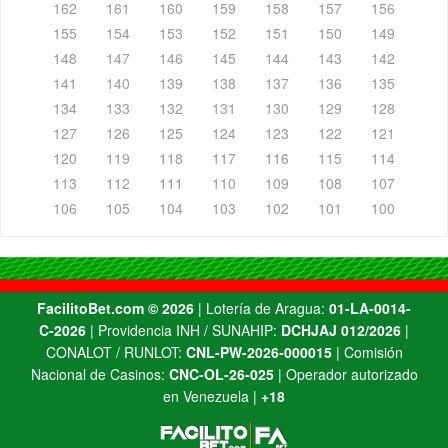
162
161
160
159
158
157
156
155
154
153
152
151
150
149
148
147
146
145
144
143
142
141
140
139
138
137
136
135
134
133
132
131
130
129
128
127
126
125
124
123
122
121
120
119
118
117
116
115
114
113
112
111
110
109
108
107
106
105
104
103
102
101
100
FacilitoBet.com ©️ 2026
| Lotería de Aragua:
01-LA-0014-
C-2026
| Providencia INH / SUNAHIP:
DCHJAJ 012/2026
|
CONALOT / RUNLOT:
CNL-PW-2026-000015
| Comisión
Nacional de Casinos:
CNC-OL-26-025
| Operador autorizado
en Venezuela |
+18