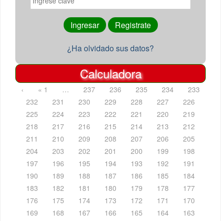
¿Ha olvidado sus datos?
Calculadora
‹
« 1
…
237
236
235
234
233
232
231
230
229
228
227
226
225
224
223
222
221
220
219
218
217
216
215
214
213
212
211
210
209
208
207
206
205
204
203
202
201
200
199
198
197
196
195
194
193
192
191
190
189
188
187
186
185
184
183
182
181
180
179
178
177
176
175
174
173
172
171
170
169
168
167
166
165
164
163