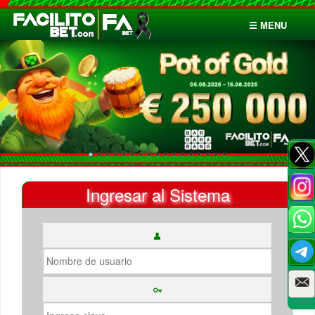
☰ MENU
Inicio
Apuestas
Cuentas
Ingresar al Sistema