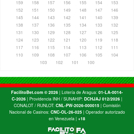
159
158
157
156
155
154
153
152
151
150
149
148
147
146
145
144
143
142
141
140
139
138
137
136
135
134
133
132
131
130
129
128
127
126
125
124
123
122
121
120
119
118
117
116
115
114
113
112
111
110
109
108
107
106
105
104
103
102
101
100
FacilitoBet.com ©️ 2026
| Lotería de Aragua:
01-LA-0014-
C-2026
| Providencia INH / SUNAHIP:
DCHJAJ 012/2026
|
CONALOT / RUNLOT:
CNL-PW-2026-000015
| Comisión
Nacional de Casinos:
CNC-OL-26-025
| Operador autorizado
en Venezuela |
+18