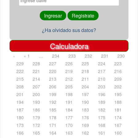
¿Ha olvidado sus datos?
Calculadora
‹
« 1
…
234
233
232
231
230
229
228
227
226
225
224
223
222
221
220
219
218
217
216
215
214
213
212
211
210
209
208
207
206
205
204
203
202
201
200
199
198
197
196
195
194
193
192
191
190
189
188
187
186
185
184
183
182
181
180
179
178
177
176
175
174
173
172
171
170
169
168
167
166
165
164
163
162
161
160