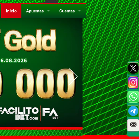
Inicio
Apuestas
Cuentas
¿Quiénes Somos?
Registrate
¿Qué es el Sistema Parley?
Recarga
Privacidad
Retira
Códigos de Conducta
Preguntas Frecuentes
Como Jugar Bingo
Reglas Generales