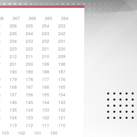
68
267
266
265
264
7
256
255
254
253
6
245
244
243
242
5
234
233
232
231
4
223
222
221
220
3
212
211
210
209
2
201
200
199
198
1
190
189
188
187
0
179
178
177
176
9
168
167
166
165
8
157
156
155
154
7
146
145
144
143
6
135
134
133
132
5
124
123
122
121
4
113
112
111
110
103
102
101
100