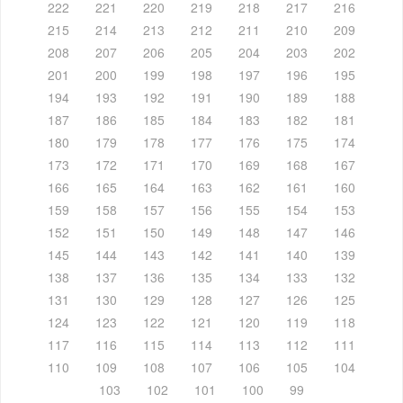
222
221
220
219
218
217
216
215
214
213
212
211
210
209
208
207
206
205
204
203
202
201
200
199
198
197
196
195
194
193
192
191
190
189
188
187
186
185
184
183
182
181
180
179
178
177
176
175
174
173
172
171
170
169
168
167
166
165
164
163
162
161
160
159
158
157
156
155
154
153
152
151
150
149
148
147
146
145
144
143
142
141
140
139
138
137
136
135
134
133
132
131
130
129
128
127
126
125
124
123
122
121
120
119
118
117
116
115
114
113
112
111
110
109
108
107
106
105
104
103
102
101
100
99