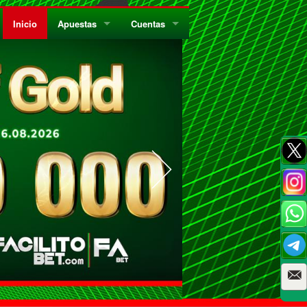
Inicio
Apuestas
Cuentas
¿Quiénes Somos?
Registrate
¿Qué es el Sistema Parley?
Recarga
Privacidad
Retira
Códigos de Conducta
Preguntas Frecuentes
Como Jugar Bingo
Reglas Generales