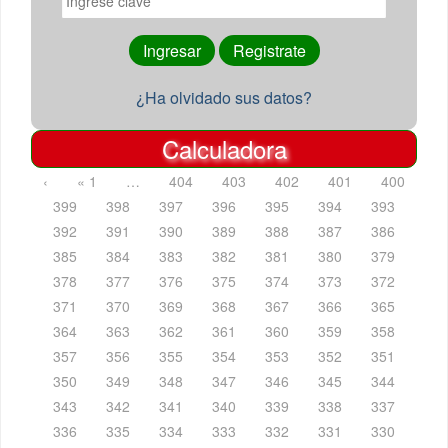
¿Ha olvidado sus datos?
Calculadora
‹
« 1
…
404
403
402
401
400
399
398
397
396
395
394
393
392
391
390
389
388
387
386
385
384
383
382
381
380
379
378
377
376
375
374
373
372
371
370
369
368
367
366
365
364
363
362
361
360
359
358
357
356
355
354
353
352
351
350
349
348
347
346
345
344
343
342
341
340
339
338
337
336
335
334
333
332
331
330