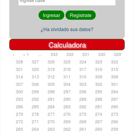
¿Ha olvidado sus datos?
Calculadora
‹
« 1
…
333
332
331
330
329
328
327
326
325
324
323
322
321
320
319
318
317
316
315
314
313
312
311
310
309
308
307
306
305
304
303
302
301
300
299
298
297
296
295
294
293
292
291
290
289
288
287
286
285
284
283
282
281
280
279
278
277
276
275
274
273
272
271
270
269
268
267
266
265
264
263
262
261
260
259