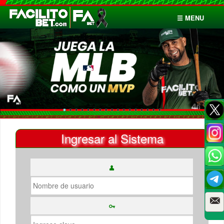
☰ MENU
Inicio
Apuestas
Cuentas
Ingresar al Sistema