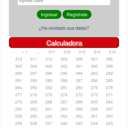
¿Ha olvidado sus datos?
Calculadora
‹
« 1
…
317
316
315
314
313
312
311
310
309
308
307
306
305
304
303
302
301
300
299
298
297
296
295
294
293
292
291
290
289
288
287
286
285
284
283
282
281
280
279
278
277
276
275
274
273
272
271
270
269
268
267
266
265
264
263
262
261
260
259
258
257
256
255
254
253
252
251
250
249
248
247
246
245
244
243