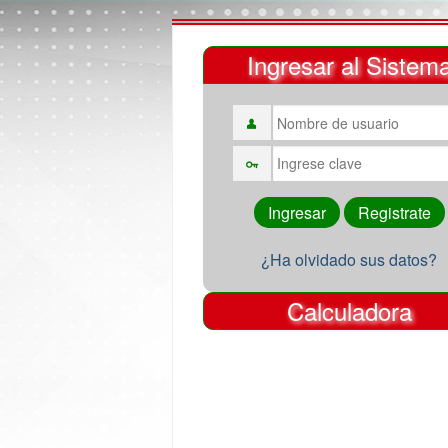
Ingresar al Sistem
¿Ha olvidado sus datos?
Calculadora