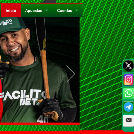
Inicio
Apuestas
Cuentas
¿Quiénes Somos?
Registrate
¿Qué es el Sistema Parley?
Recarga
Privacidad
Retira
Códigos de Conducta
Preguntas Frecuentes
Como Jugar Bingo
Reglas Generales