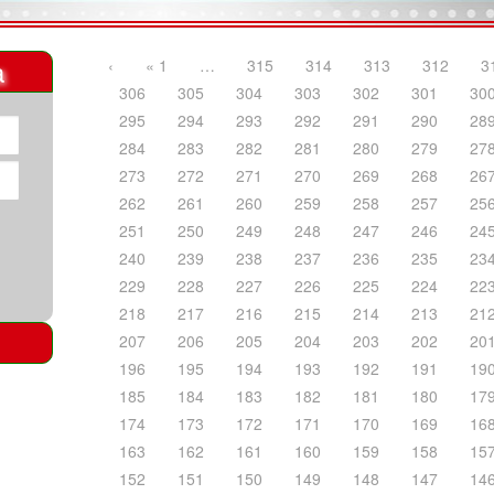
a
‹
« 1
…
315
314
313
312
3
306
305
304
303
302
301
30
295
294
293
292
291
290
28
284
283
282
281
280
279
27
273
272
271
270
269
268
26
262
261
260
259
258
257
25
251
250
249
248
247
246
24
240
239
238
237
236
235
23
229
228
227
226
225
224
22
218
217
216
215
214
213
21
207
206
205
204
203
202
20
196
195
194
193
192
191
19
185
184
183
182
181
180
17
174
173
172
171
170
169
16
163
162
161
160
159
158
15
152
151
150
149
148
147
14