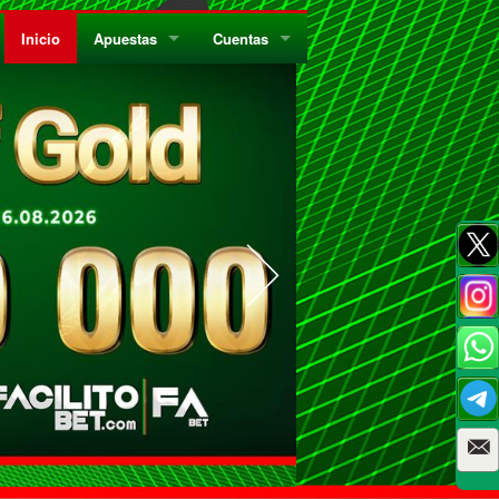
Inicio
Apuestas
Cuentas
¿Quiénes Somos?
Registrate
¿Qué es el Sistema Parley?
Recarga
Privacidad
Retira
Códigos de Conducta
Preguntas Frecuentes
Como Jugar Bingo
Reglas Generales