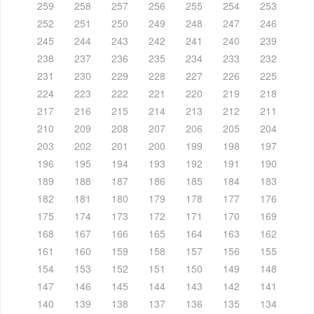
259
258
257
256
255
254
253
252
251
250
249
248
247
246
245
244
243
242
241
240
239
238
237
236
235
234
233
232
231
230
229
228
227
226
225
224
223
222
221
220
219
218
217
216
215
214
213
212
211
210
209
208
207
206
205
204
203
202
201
200
199
198
197
196
195
194
193
192
191
190
189
188
187
186
185
184
183
182
181
180
179
178
177
176
175
174
173
172
171
170
169
168
167
166
165
164
163
162
161
160
159
158
157
156
155
154
153
152
151
150
149
148
147
146
145
144
143
142
141
140
139
138
137
136
135
134