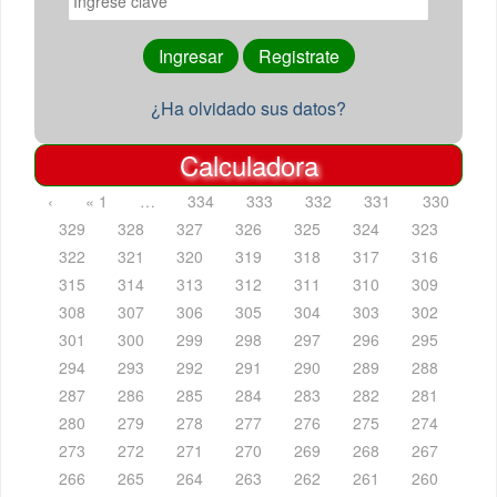
¿Ha olvidado sus datos?
Calculadora
‹
« 1
…
334
333
332
331
330
329
328
327
326
325
324
323
322
321
320
319
318
317
316
315
314
313
312
311
310
309
308
307
306
305
304
303
302
301
300
299
298
297
296
295
294
293
292
291
290
289
288
287
286
285
284
283
282
281
280
279
278
277
276
275
274
273
272
271
270
269
268
267
266
265
264
263
262
261
260