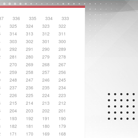
37
336
335
334
333
6
325
324
323
322
5
314
313
312
311
4
303
302
301
300
3
292
291
290
289
2
281
280
279
278
1
270
269
268
267
0
259
258
257
256
9
248
247
246
245
8
237
236
235
234
7
226
225
224
223
6
215
214
213
212
5
204
203
202
201
4
193
192
191
190
3
182
181
180
179
2
171
170
169
168