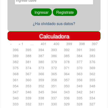
¿Ha olvidado sus datos?
Calculadora
‹
« 1
…
401
400
399
398
397
396
395
394
393
392
391
390
389
388
387
386
385
384
383
382
381
380
379
378
377
376
375
374
373
372
371
370
369
368
367
366
365
364
363
362
361
360
359
358
357
356
355
354
353
352
351
350
349
348
347
346
345
344
343
342
341
340
339
338
337
336
335
334
333
332
331
330
329
328
327