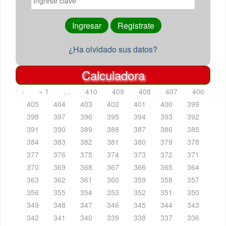
¿Ha olvidado sus datos?
Calculadora
‹
« 1
…
410
409
408
407
406
405
404
403
402
401
400
399
398
397
396
395
394
393
392
391
390
389
388
387
386
385
384
383
382
381
380
379
378
377
376
375
374
373
372
371
370
369
368
367
366
365
364
363
362
361
360
359
358
357
356
355
354
353
352
351
350
349
348
347
346
345
344
343
342
341
340
339
338
337
336