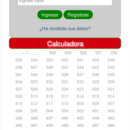
¿Ha olvidado sus datos?
Calculadora
‹
« 1
…
560
559
558
557
556
555
554
553
552
551
550
549
548
547
546
545
544
543
542
541
540
539
538
537
536
535
534
533
532
531
530
529
528
527
526
525
524
523
522
521
520
519
518
517
516
515
514
513
512
511
510
509
508
507
506
505
504
503
502
501
500
499
498
497
496
495
494
493
492
491
490
489
488
487
486