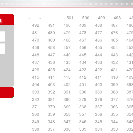
a
‹
« 1
…
501
500
499
498
4
492
491
490
489
488
487
48
481
480
479
478
477
476
47
470
469
468
467
466
465
46
459
458
457
456
455
454
45
448
447
446
445
444
443
44
437
436
435
434
433
432
43
426
425
424
423
422
421
42
415
414
413
412
411
410
40
404
403
402
401
400
399
39
393
392
391
390
389
388
38
382
381
380
379
378
377
37
371
370
369
368
367
366
36
360
359
358
357
356
355
35
349
348
347
346
345
344
34
338
337
336
335
334
333
33