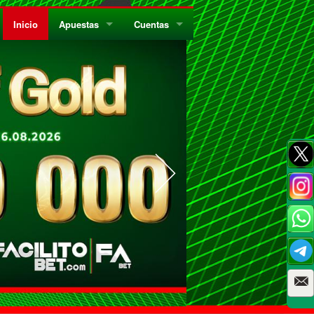
Inicio
Apuestas
Cuentas
¿Quiénes Somos?
Registrate
¿Qué es el Sistema Parley?
Recarga
Privacidad
Retira
Códigos de Conducta
Preguntas Frecuentes
Como Jugar Bingo
Reglas Generales