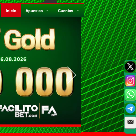
Inicio
Apuestas
Cuentas
¿Quiénes Somos?
Registrate
¿Qué es el Sistema Parley?
Recarga
Privacidad
Retira
Códigos de Conducta
Preguntas Frecuentes
Como Jugar Bingo
Reglas Generales