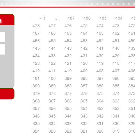
a
‹
« 1
…
487
486
485
484
4
478
477
476
475
474
473
47
467
466
465
464
463
462
46
456
455
454
453
452
451
45
445
444
443
442
441
440
43
434
433
432
431
430
429
42
423
422
421
420
419
418
41
412
411
410
409
408
407
40
401
400
399
398
397
396
39
390
389
388
387
386
385
38
379
378
377
376
375
374
37
368
367
366
365
364
363
36
357
356
355
354
353
352
35
346
345
344
343
342
341
34
335
334
333
332
331
330
32
324
323
322
321
320
319
31