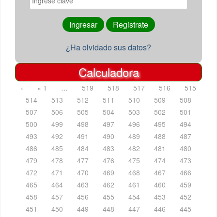
¿Ha olvidado sus datos?
Calculadora
‹
« 1
…
519
518
517
516
515
514
513
512
511
510
509
508
507
506
505
504
503
502
501
500
499
498
497
496
495
494
493
492
491
490
489
488
487
486
485
484
483
482
481
480
479
478
477
476
475
474
473
472
471
470
469
468
467
466
465
464
463
462
461
460
459
458
457
456
455
454
453
452
451
450
449
448
447
446
445