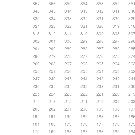
357
356
355
354
353
352
35
346
345
344
343
342
341
34
335
334
333
332
331
330
32
324
323
322
321
320
319
31
313
312
311
310
309
308
30
302
301
300
299
298
297
29
291
290
289
288
287
286
28
280
279
278
277
276
275
27
269
268
267
266
265
264
26
258
257
256
255
254
253
25
247
246
245
244
243
242
24
236
235
234
233
232
231
23
225
224
223
222
221
220
21
214
213
212
211
210
209
20
203
202
201
200
199
198
19
192
191
190
189
188
187
18
181
180
179
178
177
176
17
170
169
168
167
166
165
16