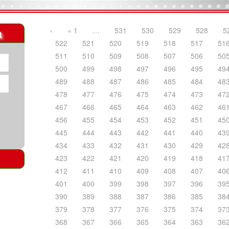
a
‹
« 1
…
531
530
529
528
5
522
521
520
519
518
517
51
511
510
509
508
507
506
50
500
499
498
497
496
495
49
489
488
487
486
485
484
48
478
477
476
475
474
473
47
467
466
465
464
463
462
46
456
455
454
453
452
451
45
445
444
443
442
441
440
43
434
433
432
431
430
429
42
423
422
421
420
419
418
41
412
411
410
409
408
407
40
401
400
399
398
397
396
39
390
389
388
387
386
385
38
379
378
377
376
375
374
37
368
367
366
365
364
363
36