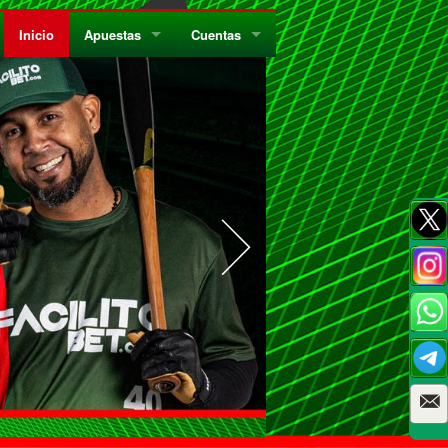
Inicio
Apuestas
Cuentas
¿Quiénes Somos?
Registrate
¿Qué es el Sistema Parley?
Recarga
Privacidad
Retira
Códigos de Conducta
Preguntas Frecuentes
Como Jugar Bingo
Reglas Generales