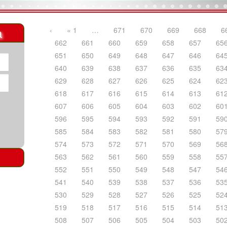
a
‹
« 1
…
671
670
669
668
6
662
661
660
659
658
657
65
651
650
649
648
647
646
64
640
639
638
637
636
635
63
629
628
627
626
625
624
62
618
617
616
615
614
613
61
607
606
605
604
603
602
60
596
595
594
593
592
591
59
585
584
583
582
581
580
57
574
573
572
571
570
569
56
563
562
561
560
559
558
55
552
551
550
549
548
547
54
541
540
539
538
537
536
53
530
529
528
527
526
525
52
519
518
517
516
515
514
51
508
507
506
505
504
503
50