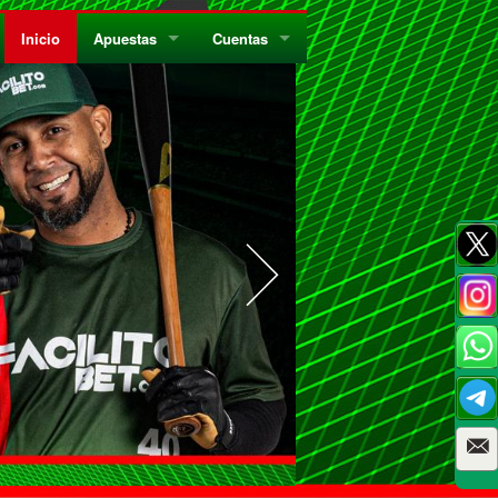
Inicio
Apuestas
Cuentas
¿Quiénes Somos?
Registrate
¿Qué es el Sistema Parley?
Recarga
Privacidad
Retira
Códigos de Conducta
Preguntas Frecuentes
Como Jugar Bingo
Reglas Generales