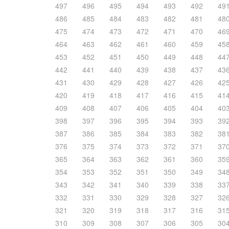
497
496
495
494
493
492
49
486
485
484
483
482
481
48
475
474
473
472
471
470
46
464
463
462
461
460
459
45
453
452
451
450
449
448
44
442
441
440
439
438
437
43
431
430
429
428
427
426
42
420
419
418
417
416
415
41
409
408
407
406
405
404
40
398
397
396
395
394
393
39
387
386
385
384
383
382
38
376
375
374
373
372
371
37
365
364
363
362
361
360
35
354
353
352
351
350
349
34
343
342
341
340
339
338
33
332
331
330
329
328
327
32
321
320
319
318
317
316
31
310
309
308
307
306
305
30