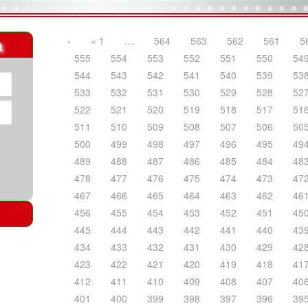
a
‹
« 1
…
564
563
562
561
5
555
554
553
552
551
550
54
544
543
542
541
540
539
53
533
532
531
530
529
528
52
522
521
520
519
518
517
51
511
510
509
508
507
506
50
500
499
498
497
496
495
49
489
488
487
486
485
484
48
478
477
476
475
474
473
47
467
466
465
464
463
462
46
456
455
454
453
452
451
45
445
444
443
442
441
440
43
434
433
432
431
430
429
42
423
422
421
420
419
418
41
412
411
410
409
408
407
40
401
400
399
398
397
396
39