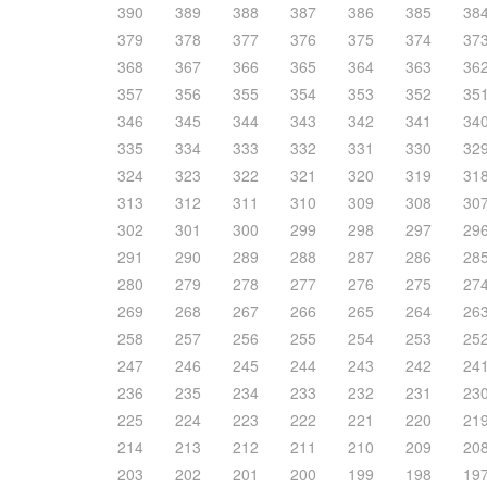
390
389
388
387
386
385
38
379
378
377
376
375
374
37
368
367
366
365
364
363
36
357
356
355
354
353
352
35
346
345
344
343
342
341
34
335
334
333
332
331
330
32
324
323
322
321
320
319
31
313
312
311
310
309
308
30
302
301
300
299
298
297
29
291
290
289
288
287
286
28
280
279
278
277
276
275
27
269
268
267
266
265
264
26
258
257
256
255
254
253
25
247
246
245
244
243
242
24
236
235
234
233
232
231
23
225
224
223
222
221
220
21
214
213
212
211
210
209
20
203
202
201
200
199
198
19