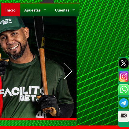
Inicio
Apuestas
Cuentas
¿Quiénes Somos?
Registrate
¿Qué es el Sistema Parley?
Recarga
Privacidad
Retira
Códigos de Conducta
Preguntas Frecuentes
Como Jugar Bingo
Reglas Generales