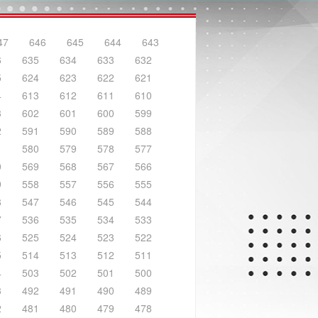
47
646
645
644
643
6
635
634
633
632
5
624
623
622
621
4
613
612
611
610
3
602
601
600
599
2
591
590
589
588
1
580
579
578
577
0
569
568
567
566
9
558
557
556
555
8
547
546
545
544
7
536
535
534
533
6
525
524
523
522
5
514
513
512
511
4
503
502
501
500
3
492
491
490
489
2
481
480
479
478