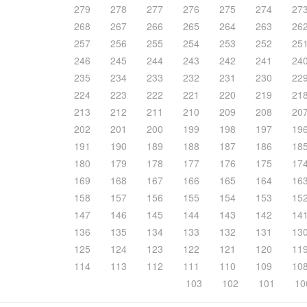
279
278
277
276
275
274
27
268
267
266
265
264
263
26
257
256
255
254
253
252
25
246
245
244
243
242
241
24
235
234
233
232
231
230
22
224
223
222
221
220
219
21
213
212
211
210
209
208
20
202
201
200
199
198
197
19
191
190
189
188
187
186
18
180
179
178
177
176
175
17
169
168
167
166
165
164
16
158
157
156
155
154
153
15
147
146
145
144
143
142
14
136
135
134
133
132
131
13
125
124
123
122
121
120
11
114
113
112
111
110
109
10
103
102
101
10