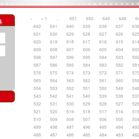
a
‹
« 1
…
651
650
649
648
6
642
641
640
639
638
637
63
631
630
629
628
627
626
62
620
619
618
617
616
615
61
609
608
607
606
605
604
60
598
597
596
595
594
593
59
587
586
585
584
583
582
58
576
575
574
573
572
571
57
565
564
563
562
561
560
55
554
553
552
551
550
549
54
543
542
541
540
539
538
53
532
531
530
529
528
527
52
521
520
519
518
517
516
51
510
509
508
507
506
505
50
499
498
497
496
495
494
49
488
487
486
485
484
483
48