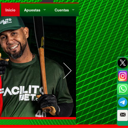
Inicio
Apuestas
Cuentas
¿Quiénes Somos?
Registrate
¿Qué es el Sistema Parley?
Recarga
Privacidad
Retira
Códigos de Conducta
Preguntas Frecuentes
Como Jugar Bingo
Reglas Generales