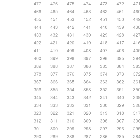
477
476
475
474
473
472
47
466
465
464
463
462
461
46
455
454
453
452
451
450
44
444
443
442
441
440
439
43
433
432
431
430
429
428
42
422
421
420
419
418
417
41
411
410
409
408
407
406
40
400
399
398
397
396
395
39
389
388
387
386
385
384
38
378
377
376
375
374
373
37
367
366
365
364
363
362
36
356
355
354
353
352
351
35
345
344
343
342
341
340
33
334
333
332
331
330
329
32
323
322
321
320
319
318
31
312
311
310
309
308
307
30
301
300
299
298
297
296
29
290
289
288
287
286
285
28