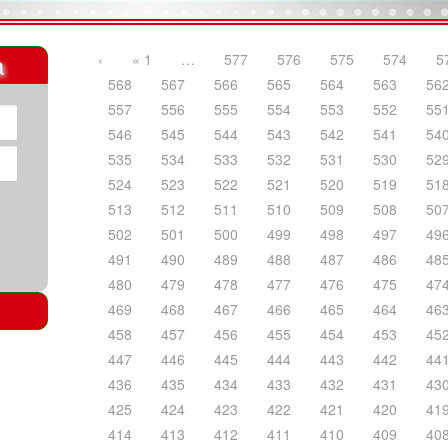
a
‹
« 1
…
577
576
575
574
5
568
567
566
565
564
563
56
557
556
555
554
553
552
55
546
545
544
543
542
541
54
535
534
533
532
531
530
52
524
523
522
521
520
519
51
513
512
511
510
509
508
50
502
501
500
499
498
497
49
491
490
489
488
487
486
48
480
479
478
477
476
475
47
469
468
467
466
465
464
46
458
457
456
455
454
453
45
447
446
445
444
443
442
44
436
435
434
433
432
431
43
425
424
423
422
421
420
41
414
413
412
411
410
409
40