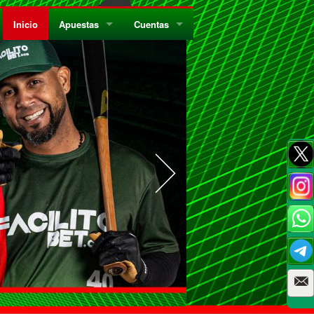
Inicio
Apuestas
Cuentas
¿Quiénes Somos?
Registrate
¿Qué es el Sistema Parley?
Recarga
Privacidad
Retira
Códigos de Conducta
Preguntas Frecuentes
Como Jugar Bingo
Reglas Generales