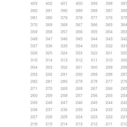
403
402
401
400
399
398
39
392
391
390
389
388
387
38
381
380
379
378
377
376
37
370
369
368
367
366
365
36
359
358
357
356
355
354
35
348
347
346
345
344
343
34
337
336
335
334
333
332
33
326
325
324
323
322
321
32
315
314
313
312
311
310
30
304
303
302
301
300
299
29
293
292
291
290
289
288
28
282
281
280
279
278
277
27
271
270
269
268
267
266
26
260
259
258
257
256
255
25
249
248
247
246
245
244
24
238
237
236
235
234
233
23
227
226
225
224
223
222
22
216
215
214
213
212
211
21