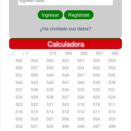
¿Ha olvidado sus datos?
Calculadora
‹
« 1
…
570
569
568
567
566
565
564
563
562
561
560
559
558
557
556
555
554
553
552
551
550
549
548
547
546
545
544
543
542
541
540
539
538
537
536
535
534
533
532
531
530
529
528
527
526
525
524
523
522
521
520
519
518
517
516
515
514
513
512
511
510
509
508
507
506
505
504
503
502
501
500
499
498
497
496