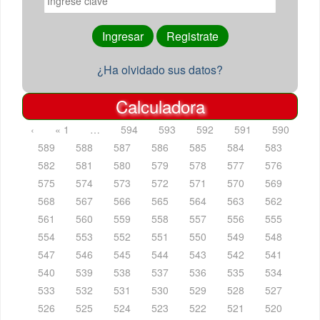
¿Ha olvidado sus datos?
Calculadora
‹
« 1
…
594
593
592
591
590
589
588
587
586
585
584
583
582
581
580
579
578
577
576
575
574
573
572
571
570
569
568
567
566
565
564
563
562
561
560
559
558
557
556
555
554
553
552
551
550
549
548
547
546
545
544
543
542
541
540
539
538
537
536
535
534
533
532
531
530
529
528
527
526
525
524
523
522
521
520