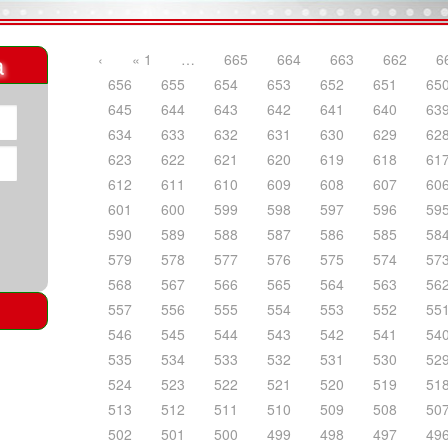
a
‹
« 1
…
665
664
663
662
6
656
655
654
653
652
651
65
645
644
643
642
641
640
63
634
633
632
631
630
629
62
623
622
621
620
619
618
61
612
611
610
609
608
607
60
601
600
599
598
597
596
59
590
589
588
587
586
585
58
579
578
577
576
575
574
57
568
567
566
565
564
563
56
557
556
555
554
553
552
55
546
545
544
543
542
541
54
535
534
533
532
531
530
52
524
523
522
521
520
519
51
513
512
511
510
509
508
50
502
501
500
499
498
497
49