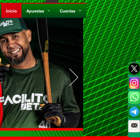
Inicio
Apuestas
Cuentas
¿Quiénes Somos?
Registrate
¿Qué es el Sistema Parley?
Recarga
Privacidad
Retira
Códigos de Conducta
Preguntas Frecuentes
Como Jugar Bingo
Reglas Generales