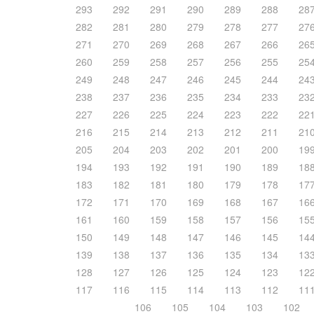
293
292
291
290
289
288
28
282
281
280
279
278
277
27
271
270
269
268
267
266
26
260
259
258
257
256
255
25
249
248
247
246
245
244
24
238
237
236
235
234
233
23
227
226
225
224
223
222
22
216
215
214
213
212
211
21
205
204
203
202
201
200
19
194
193
192
191
190
189
18
183
182
181
180
179
178
17
172
171
170
169
168
167
16
161
160
159
158
157
156
15
150
149
148
147
146
145
14
139
138
137
136
135
134
13
128
127
126
125
124
123
12
117
116
115
114
113
112
11
106
105
104
103
102