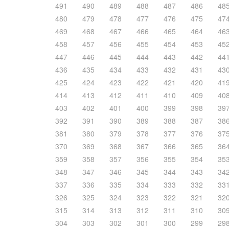
491
490
489
488
487
486
48
480
479
478
477
476
475
47
469
468
467
466
465
464
46
458
457
456
455
454
453
45
447
446
445
444
443
442
44
436
435
434
433
432
431
43
425
424
423
422
421
420
41
414
413
412
411
410
409
40
403
402
401
400
399
398
39
392
391
390
389
388
387
38
381
380
379
378
377
376
37
370
369
368
367
366
365
36
359
358
357
356
355
354
35
348
347
346
345
344
343
34
337
336
335
334
333
332
33
326
325
324
323
322
321
32
315
314
313
312
311
310
30
304
303
302
301
300
299
29