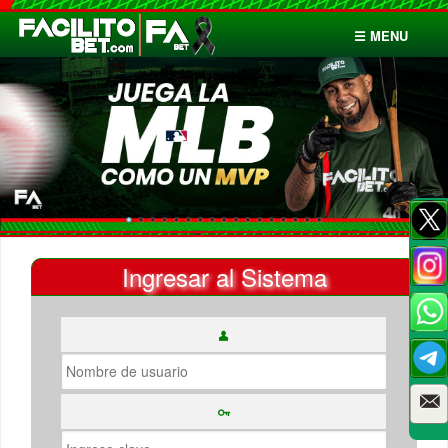
☰ MENU
Inicio
Apuestas
Cuentas
Ingresar al Sistema