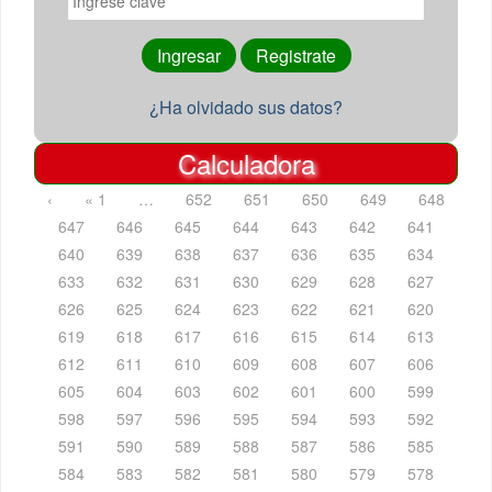
¿Ha olvidado sus datos?
Calculadora
‹
« 1
…
652
651
650
649
648
647
646
645
644
643
642
641
640
639
638
637
636
635
634
633
632
631
630
629
628
627
626
625
624
623
622
621
620
619
618
617
616
615
614
613
612
611
610
609
608
607
606
605
604
603
602
601
600
599
598
597
596
595
594
593
592
591
590
589
588
587
586
585
584
583
582
581
580
579
578