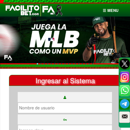
☰ MENU
Inicio
Apuestas
Cuentas
Ingresar al Sistema