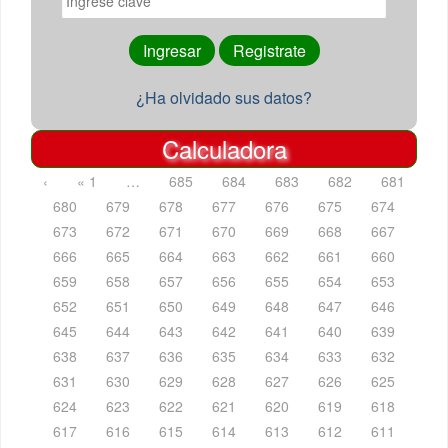
¿Ha olvidado sus datos?
Calculadora
‹
« 1
…
685
684
683
682
681
680
679
678
677
676
675
674
673
672
671
670
669
668
667
666
665
664
663
662
661
660
659
658
657
656
655
654
653
652
651
650
649
648
647
646
645
644
643
642
641
640
639
638
637
636
635
634
633
632
631
630
629
628
627
626
625
624
623
622
621
620
619
618
617
616
615
614
613
612
611