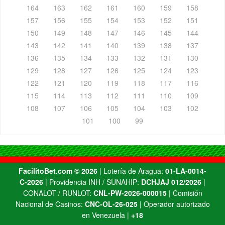
164
163
162
161
160
159
158
157
156
155
154
153
152
151
150
149
148
147
146
145
144
143
142
141
140
139
138
137
136
135
134
133
132
131
130
129
128
127
126
125
124
123
122
121
120
119
118
117
116
115
114
113
112
111
110
109
108
107
106
105
104
103
102
101
100
99
FacilitoBet.com ©️ 2026
| Lotería de Aragua:
01-LA-0014-
C-2026
| Providencia INH / SUNAHIP:
DCHJAJ 012/2026
|
CONALOT / RUNLOT:
CNL-PW-2026-000015
| Comisión
Nacional de Casinos:
CNC-OL-26-025
| Operador autorizado
en Venezuela |
+18