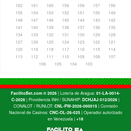
162
161
160
159
158
157
156
155
154
153
152
151
150
149
148
147
146
145
144
143
142
141
140
139
138
137
136
135
134
133
132
131
130
129
128
127
126
125
124
123
122
121
120
119
118
117
116
115
114
113
112
111
110
109
108
107
106
105
104
103
FacilitoBet.com ©️ 2026
| Lotería de Aragua:
01-LA-0014-
C-2026
| Providencia INH / SUNAHIP:
DCHJAJ 012/2026
|
CONALOT / RUNLOT:
CNL-PW-2026-000015
| Comisión
Nacional de Casinos:
CNC-OL-26-025
| Operador autorizado
en Venezuela |
+18