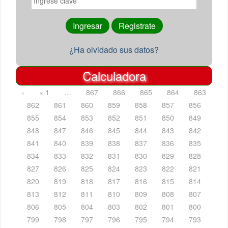
¿Ha olvidado sus datos?
Calculadora
‹
« 1
…
867
866
865
864
863
862
861
860
859
858
857
856
855
854
853
852
851
850
849
848
847
846
845
844
843
842
841
840
839
838
837
836
835
834
833
832
831
830
829
828
827
826
825
824
823
822
821
820
819
818
817
816
815
814
813
812
811
810
809
808
807
806
805
804
803
802
801
800
799
798
797
796
795
794
793