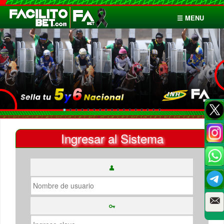
☰ MENU
Inicio
Apuestas
Cuentas
Ingresar al Sistema