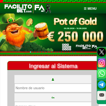
☰ MENU
Inicio
Apuestas
Cuentas
Ingresar al Sistema