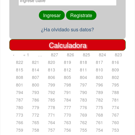
¿Ha olvidado sus datos?
Calculadora
‹
« 1
…
827
826
825
824
823
822
821
820
819
818
817
816
815
814
813
812
811
810
809
808
807
806
805
804
803
802
801
800
799
798
797
796
795
794
793
792
791
790
789
788
787
786
785
784
783
782
781
780
779
778
777
776
775
774
773
772
771
770
769
768
767
766
765
764
763
762
761
760
759
758
757
756
755
754
753