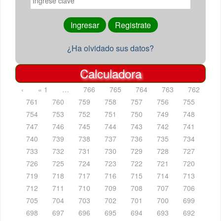
¿Ha olvidado sus datos?
Calculadora
‹
« 1
…
766
765
764
763
762
761
760
759
758
757
756
755
754
753
752
751
750
749
748
747
746
745
744
743
742
741
740
739
738
737
736
735
734
733
732
731
730
729
728
727
726
725
724
723
722
721
720
719
718
717
716
715
714
713
712
711
710
709
708
707
706
705
704
703
702
701
700
699
698
697
696
695
694
693
692