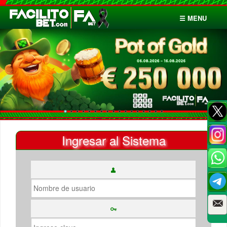
☰ MENU
Inicio
Apuestas
Cuentas
Ingresar al Sistema