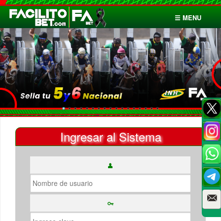
☰ MENU
Inicio
Apuestas
Cuentas
Ingresar al Sistema