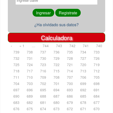
¿Ha olvidado sus datos?
Calculadora
‹
« 1
…
744
743
742
741
740
739
738
737
736
735
734
733
732
731
730
729
728
727
726
725
724
723
722
721
720
719
718
717
716
715
714
713
712
711
710
709
708
707
706
705
704
703
702
701
700
699
698
697
696
695
694
693
692
691
690
689
688
687
686
685
684
683
682
681
680
679
678
677
676
675
674
673
672
671
670