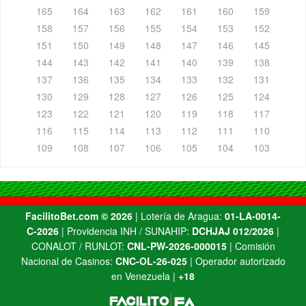
165
164
163
162
161
160
159
158
157
156
155
154
153
152
151
150
149
148
147
146
145
144
143
142
141
140
139
138
137
136
135
134
133
132
131
130
129
128
127
126
125
124
123
122
121
120
119
118
117
116
115
114
113
112
111
110
109
108
107
106
105
104
103
FacilitoBet.com ©️ 2026
| Lotería de Aragua:
01-LA-0014-
C-2026
| Providencia INH / SUNAHIP:
DCHJAJ 012/2026
|
CONALOT / RUNLOT:
CNL-PW-2026-000015
| Comisión
Nacional de Casinos:
CNC-OL-26-025
| Operador autorizado
en Venezuela |
+18