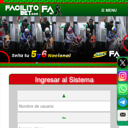
☰ MENU
Inicio
Apuestas
Cuentas
Ingresar al Sistema