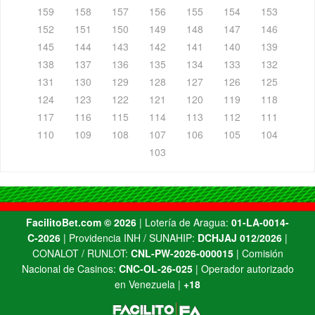
159
158
157
156
155
154
153
152
151
150
149
148
147
146
145
144
143
142
141
140
139
138
137
136
135
134
133
132
131
130
129
128
127
126
125
124
123
122
121
120
119
118
117
116
115
114
113
112
111
110
109
108
107
106
105
104
103
FacilitoBet.com ©️ 2026
| Lotería de Aragua:
01-LA-0014-
C-2026
| Providencia INH / SUNAHIP:
DCHJAJ 012/2026
|
CONALOT / RUNLOT:
CNL-PW-2026-000015
| Comisión
Nacional de Casinos:
CNC-OL-26-025
| Operador autorizado
en Venezuela |
+18