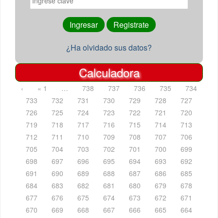
¿Ha olvidado sus datos?
Calculadora
‹
« 1
…
738
737
736
735
734
733
732
731
730
729
728
727
726
725
724
723
722
721
720
719
718
717
716
715
714
713
712
711
710
709
708
707
706
705
704
703
702
701
700
699
698
697
696
695
694
693
692
691
690
689
688
687
686
685
684
683
682
681
680
679
678
677
676
675
674
673
672
671
670
669
668
667
666
665
664