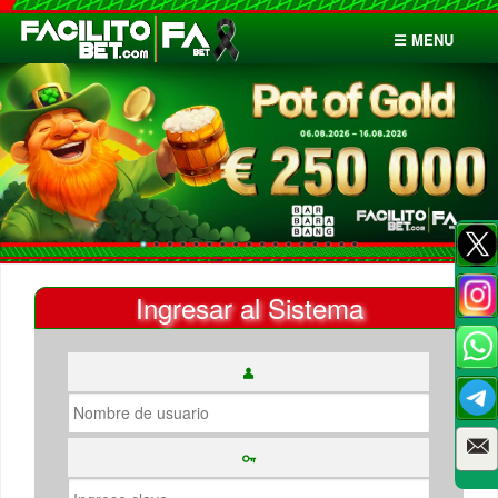
☰ MENU
Inicio
Apuestas
Cuentas
Ingresar al Sistema