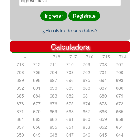
¿Ha olvidado sus datos?
Calculadora
‹
« 1
…
718
717
716
715
714
713
712
711
710
709
708
707
706
705
704
703
702
701
700
699
698
697
696
695
694
693
692
691
690
689
688
687
686
685
684
683
682
681
680
679
678
677
676
675
674
673
672
671
670
669
668
667
666
665
664
663
662
661
660
659
658
657
656
655
654
653
652
651
650
649
648
647
646
645
644