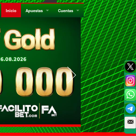
Inicio
Apuestas
Cuentas
¿Quiénes Somos?
Registrate
¿Qué es el Sistema Parley?
Recarga
Privacidad
Retira
Códigos de Conducta
Preguntas Frecuentes
Como Jugar Bingo
Reglas Generales