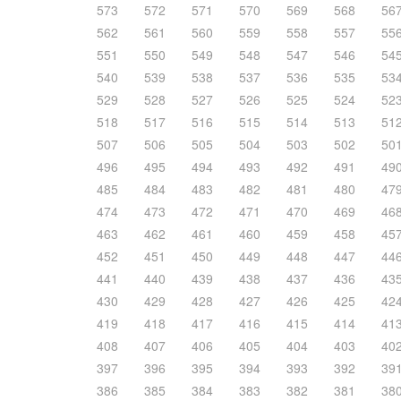
573
572
571
570
569
568
56
562
561
560
559
558
557
55
551
550
549
548
547
546
54
540
539
538
537
536
535
53
529
528
527
526
525
524
52
518
517
516
515
514
513
51
507
506
505
504
503
502
50
496
495
494
493
492
491
49
485
484
483
482
481
480
47
474
473
472
471
470
469
46
463
462
461
460
459
458
45
452
451
450
449
448
447
44
441
440
439
438
437
436
43
430
429
428
427
426
425
42
419
418
417
416
415
414
41
408
407
406
405
404
403
40
397
396
395
394
393
392
39
386
385
384
383
382
381
38