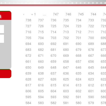
a
‹
« 1
…
747
746
745
744
7
738
737
736
735
734
733
73
727
726
725
724
723
722
72
716
715
714
713
712
711
71
705
704
703
702
701
700
69
694
693
692
691
690
689
68
683
682
681
680
679
678
67
672
671
670
669
668
667
66
661
660
659
658
657
656
65
650
649
648
647
646
645
64
639
638
637
636
635
634
63
628
627
626
625
624
623
62
617
616
615
614
613
612
61
606
605
604
603
602
601
60
595
594
593
592
591
590
58
584
583
582
581
580
579
57