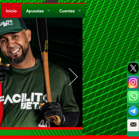
Inicio
Apuestas
Cuentas
¿Quiénes Somos?
Registrate
¿Qué es el Sistema Parley?
Recarga
Privacidad
Retira
Códigos de Conducta
Preguntas Frecuentes
Como Jugar Bingo
Reglas Generales