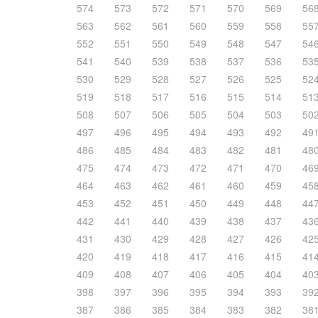
574
573
572
571
570
569
56
563
562
561
560
559
558
55
552
551
550
549
548
547
54
541
540
539
538
537
536
53
530
529
528
527
526
525
52
519
518
517
516
515
514
51
508
507
506
505
504
503
50
497
496
495
494
493
492
49
486
485
484
483
482
481
48
475
474
473
472
471
470
46
464
463
462
461
460
459
45
453
452
451
450
449
448
44
442
441
440
439
438
437
43
431
430
429
428
427
426
42
420
419
418
417
416
415
41
409
408
407
406
405
404
40
398
397
396
395
394
393
39
387
386
385
384
383
382
38