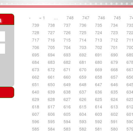
a
‹
« 1
…
748
747
746
745
7
739
738
737
736
735
734
73
728
727
726
725
724
723
72
717
716
715
714
713
712
71
706
705
704
703
702
701
70
695
694
693
692
691
690
68
684
683
682
681
680
679
67
673
672
671
670
669
668
66
662
661
660
659
658
657
65
651
650
649
648
647
646
64
640
639
638
637
636
635
63
629
628
627
626
625
624
62
618
617
616
615
614
613
61
607
606
605
604
603
602
60
596
595
594
593
592
591
59
585
584
583
582
581
580
57