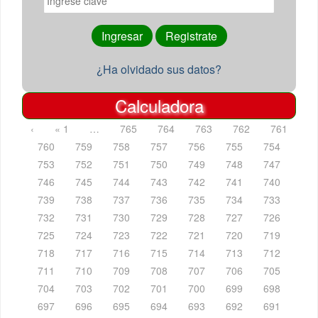
¿Ha olvidado sus datos?
Calculadora
‹
« 1
…
765
764
763
762
761
760
759
758
757
756
755
754
753
752
751
750
749
748
747
746
745
744
743
742
741
740
739
738
737
736
735
734
733
732
731
730
729
728
727
726
725
724
723
722
721
720
719
718
717
716
715
714
713
712
711
710
709
708
707
706
705
704
703
702
701
700
699
698
697
696
695
694
693
692
691