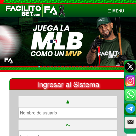
☰ MENU
Inicio
Apuestas
Cuentas
Ingresar al Sistema