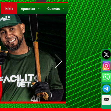
Inicio
Apuestas
Cuentas
¿Quiénes Somos?
Registrate
¿Qué es el Sistema Parley?
Recarga
Privacidad
Retira
Códigos de Conducta
Preguntas Frecuentes
Como Jugar Bingo
Reglas Generales