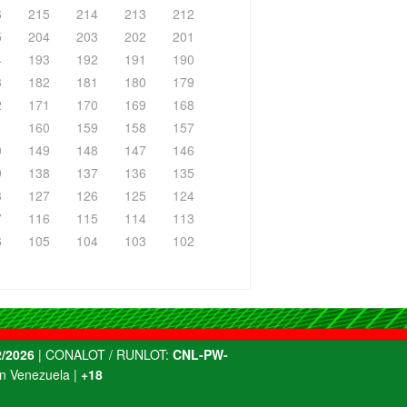
6
215
214
213
212
5
204
203
202
201
4
193
192
191
190
3
182
181
180
179
2
171
170
169
168
1
160
159
158
157
0
149
148
147
146
9
138
137
136
135
8
127
126
125
124
7
116
115
114
113
6
105
104
103
102
/2026
| CONALOT / RUNLOT:
CNL-PW-
n Venezuela |
+18