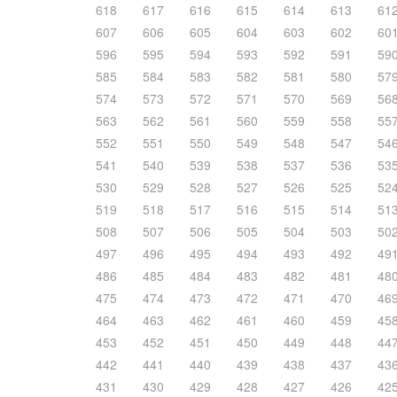
618
617
616
615
614
613
61
607
606
605
604
603
602
60
596
595
594
593
592
591
59
585
584
583
582
581
580
57
574
573
572
571
570
569
56
563
562
561
560
559
558
55
552
551
550
549
548
547
54
541
540
539
538
537
536
53
530
529
528
527
526
525
52
519
518
517
516
515
514
51
508
507
506
505
504
503
50
497
496
495
494
493
492
49
486
485
484
483
482
481
48
475
474
473
472
471
470
46
464
463
462
461
460
459
45
453
452
451
450
449
448
44
442
441
440
439
438
437
43
431
430
429
428
427
426
42