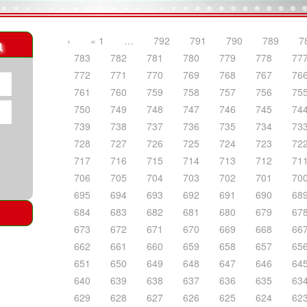
a
‹
« 1
…
792
791
790
789
7
783
782
781
780
779
778
77
772
771
770
769
768
767
76
761
760
759
758
757
756
75
750
749
748
747
746
745
74
739
738
737
736
735
734
73
728
727
726
725
724
723
72
717
716
715
714
713
712
71
706
705
704
703
702
701
70
695
694
693
692
691
690
68
684
683
682
681
680
679
67
673
672
671
670
669
668
66
662
661
660
659
658
657
65
651
650
649
648
647
646
64
640
639
638
637
636
635
63
629
628
627
626
625
624
62