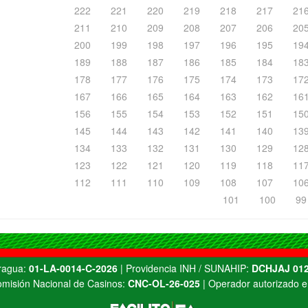
222
221
220
219
218
217
21
211
210
209
208
207
206
20
200
199
198
197
196
195
19
189
188
187
186
185
184
18
178
177
176
175
174
173
17
167
166
165
164
163
162
16
156
155
154
153
152
151
15
145
144
143
142
141
140
13
134
133
132
131
130
129
12
123
122
121
120
119
118
11
112
111
110
109
108
107
10
101
100
99
Aragua:
01-LA-0014-C-2026
| Providencia INH / SUNAHIP:
DCHJAJ 012
misión Nacional de Casinos:
CNC-OL-26-025
| Operador autorizado e