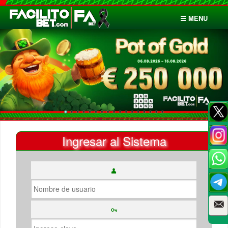
☰ MENU
Inicio
Apuestas
Cuentas
Ingresar al Sistema