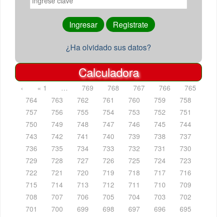
¿Ha olvidado sus datos?
Calculadora
‹
« 1
…
769
768
767
766
765
764
763
762
761
760
759
758
757
756
755
754
753
752
751
750
749
748
747
746
745
744
743
742
741
740
739
738
737
736
735
734
733
732
731
730
729
728
727
726
725
724
723
722
721
720
719
718
717
716
715
714
713
712
711
710
709
708
707
706
705
704
703
702
701
700
699
698
697
696
695