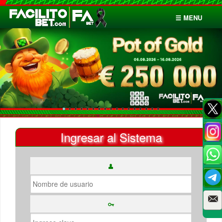
☰ MENU
Inicio
Apuestas
Cuentas
Ingresar al Sistema