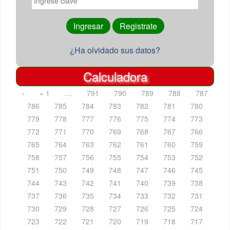
¿Ha olvidado sus datos?
Calculadora
‹
« 1
…
791
790
789
788
787
786
785
784
783
782
781
780
779
778
777
776
775
774
773
772
771
770
769
768
767
766
765
764
763
762
761
760
759
758
757
756
755
754
753
752
751
750
749
748
747
746
745
744
743
742
741
740
739
738
737
736
735
734
733
732
731
730
729
728
727
726
725
724
723
722
721
720
719
718
717